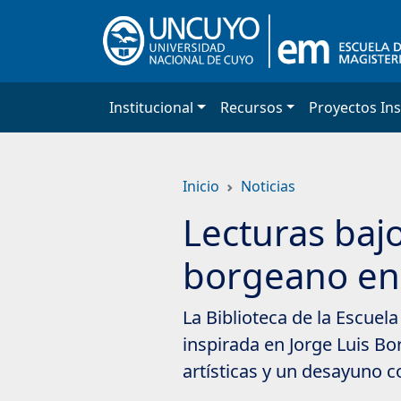
Saltar
a
contenido
principal
Institucional
Recursos
Proyectos Ins
Inicio
Noticias
Lecturas bajo
borgeano en 
La Biblioteca de la Escuel
inspirada en Jorge Luis Bo
artísticas y un desayuno co