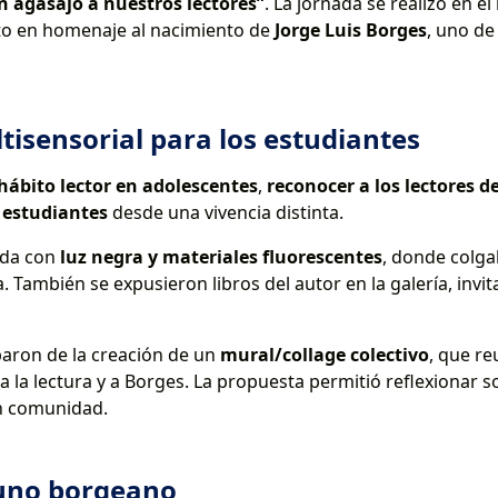
n agasajo a nuestros lectores”
. La jornada se realizó en e
o en homenaje al nacimiento de
Jorge Luis Borges
, uno de
isensorial para los estudiantes
hábito lector en adolescentes
,
reconocer a los lectores 
s estudiantes
desde una vivencia distinta.
ada con
luz negra y materiales fluorescentes
, donde colga
También se expusieron libros del autor en la galería, invit
paron de la creación de un
mural/collage colectivo
, que re
 la lectura y a Borges. La propuesta permitió reflexionar so
en comunidad.
yuno borgeano