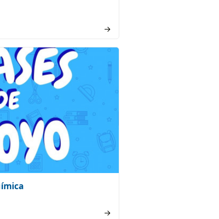
→
uímica
→