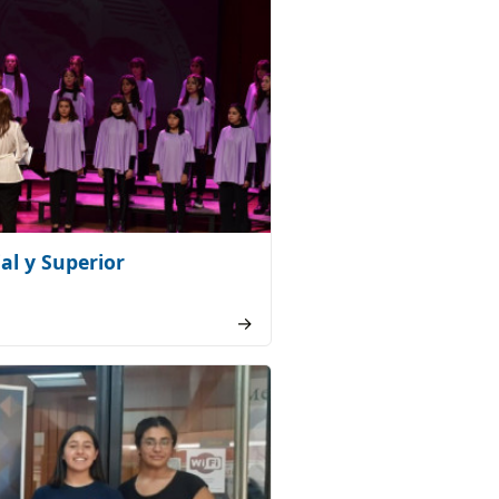
al y Superior
→