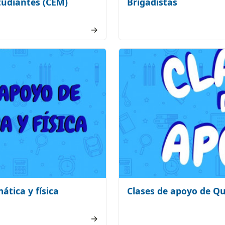
tudiantes (CEM)
Brigadistas
→
tica y física
Clases de apoyo de Q
→