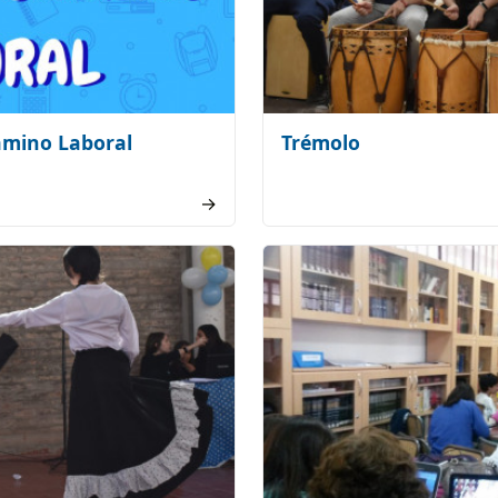
amino Laboral
Trémolo
→