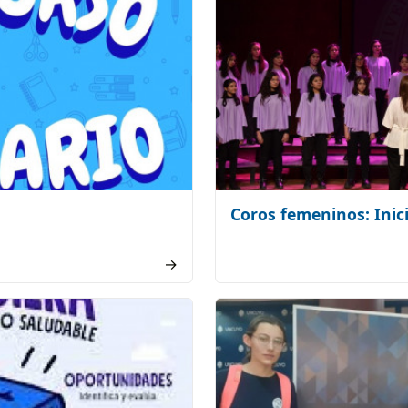
Coros femeninos: Inici
→