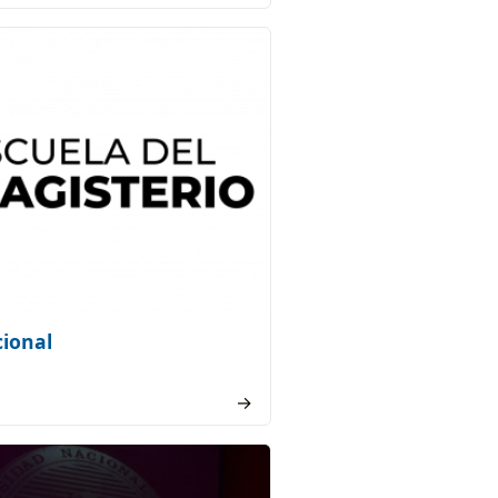
cional
→