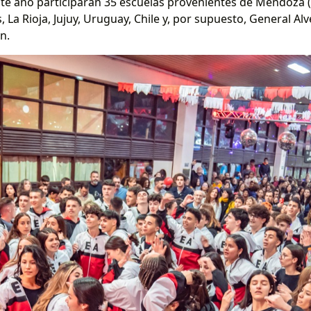
Este año participarán 35 escuelas provenientes de Mendoza
s, La Rioja, Jujuy, Uruguay, Chile y, por supuesto, General A
n.