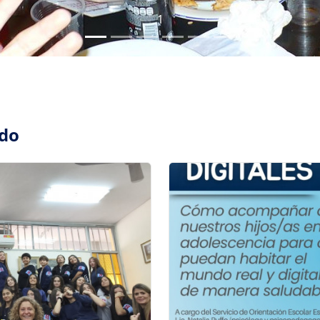
1
ado