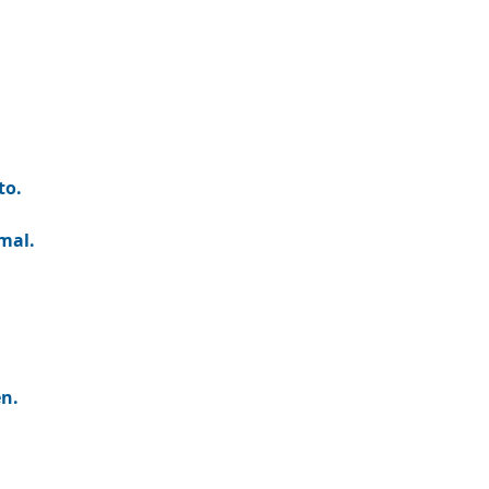
to.
mal.
n.