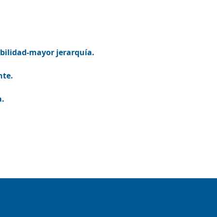
bilidad-mayor jerarquía.
nte.
a.