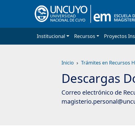
Saltar
a
contenido
principal
Institucional
Recursos
Proyectos Ins
Inicio
Trámites en Recursos
Descargas D
Correo electrónico de Rec
magisterio.personal@uncuy